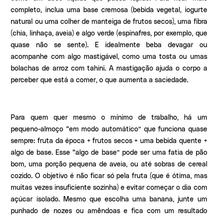
completo, inclua uma base cremosa (bebida vegetal, iogurte
natural ou uma colher de manteiga de frutos secos), uma fibra
(chia, linhaça, aveia) e algo verde (espinafres, por exemplo, que
quase não se sente). E idealmente beba devagar ou
acompanhe com algo mastigável, como uma tosta ou umas
bolachas de arroz com tahini. A mastigação ajuda o corpo a
perceber que está a comer, o que aumenta a saciedade.
Para quem quer mesmo o mínimo de trabalho, há um
pequeno-almoço “em modo automático” que funciona quase
sempre: fruta da época + frutos secos + uma bebida quente +
algo de base. Esse “algo de base” pode ser uma fatia de pão
bom, uma porção pequena de aveia, ou até sobras de cereal
cozido. O objetivo é não ficar só pela fruta (que é ótima, mas
muitas vezes insuficiente sozinha) e evitar começar o dia com
açúcar isolado. Mesmo que escolha uma banana, junte um
punhado de nozes ou amêndoas e fica com um resultado