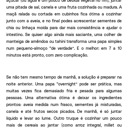
açúcar (ou água e um pouco de bebida vegetal no fim), juntar
uma pitada de sal, canela e uma fruta cozinhada ou madura. A
maçã ralada ou cortada em cubinhos fica ótima a cozinhar
junto com a aveia, e no final podes acrescentar sementes de
chia ou linhaça moída para dar mais consistência e ajudar o
intestino. Se quiser algo ainda mais saciante, uma colher de
manteiga de amêndoa ou tahini transforma uma papa simples
num pequeno-almoço “de verdade”. E o melhor: em 7 a 10
minutos está pronto, com zero complicação.
Se não tem mesmo tempo de manhã, a solução é preparar na
noite anterior. Uma papa “overnight” pode ser prática, mas
muitas vezes fica demasiado fria e pesada para algumas
pessoas. Uma alternativa ótima é deixar os ingredientes
prontos: aveia medida num frasco, sementes já misturadas,
canela e até frutos secos picados. De manhã, é só juntar
líquido e levar ao lume. Outro truque é cozinhar um pouco
mais de cereais ao jantar (como arroz integral, millet ou