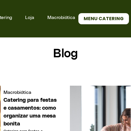
tering
Loja
Macrobiótica
MENU CATERING
Blog
Macrobiótica
Catering para festas
e casamentos: como
organizar uma mesa
bonita
Catering para festas e