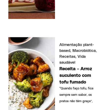
Alimentação plant-
based
,
Macrobiótica
,
Receitas
,
Vida
saudável
Receita – Arroz
suculento com
tofu fumado
“Quando faço tofu, fica
sempre sem sabor, os
pratos não têm graça”,